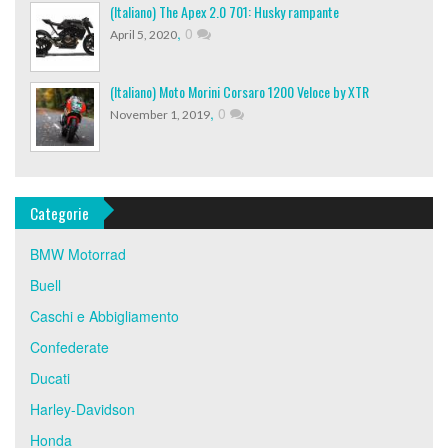
(Italiano) The Apex 2.0 701: Husky rampante
,
0
April 5, 2020
(Italiano) Moto Morini Corsaro 1200 Veloce by XTR
,
0
November 1, 2019
Categorie
BMW Motorrad
Buell
Caschi e Abbigliamento
Confederate
Ducati
Harley-Davidson
Honda