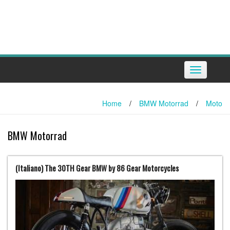
Toggle
navigation
Home
/
BMW Motorrad
/
Moto
BMW Motorrad
(Italiano) The 30TH Gear BMW by 86 Gear Motorcycles