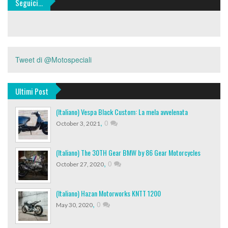
Seguici…
Tweet di @Motospeciali
Ultimi Post
(Italiano) Vespa Black Custom: La mela avvelenata
,
0
October 3, 2021
(Italiano) The 30TH Gear BMW by 86 Gear Motorcycles
,
0
October 27, 2020
(Italiano) Hazan Motorworks KNTT 1200
,
0
May 30, 2020