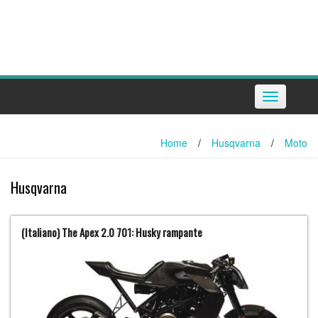
Toggle
navigation
Home
/
Husqvarna
/
Moto
Husqvarna
(Italiano) The Apex 2.0 701: Husky rampante