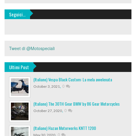
Seguici…
Tweet di @Motospeciali
Ultimi Post
(Italiano) Vespa Black Custom: La mela avvelenata
,
0
October 3, 2021
(Italiano) The 30TH Gear BMW by 86 Gear Motorcycles
,
0
October 27, 2020
(Italiano) Hazan Motorworks KNTT 1200
,
0
May 30, 2020