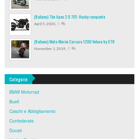
(Italiano) The Apex 2.0 701: Husky rampante
,
0
April 5, 2020
(Italiano) Moto Morini Corsaro 1200 Veloce by XTR
,
0
November 1, 2019
Categorie
BMW Motorrad
Buell
Caschi e Abbigliamento
Confederate
Ducati