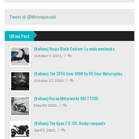
Tweet di @Motospeciali
Ultimi Post
(Italiano) Vespa Black Custom: La mela avvelenata
,
0
October 3, 2021
(Italiano) The 30TH Gear BMW by 86 Gear Motorcycles
,
0
October 27, 2020
(Italiano) Hazan Motorworks KNTT 1200
,
0
May 30, 2020
(Italiano) The Apex 2.0 701: Husky rampante
,
0
April 5, 2020