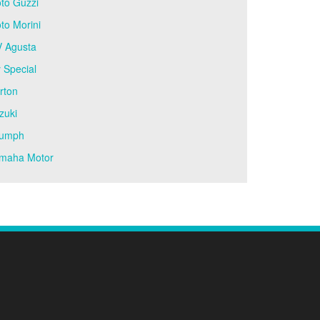
to Guzzi
to Morini
 Agusta
 Special
rton
zuki
iumph
maha Motor