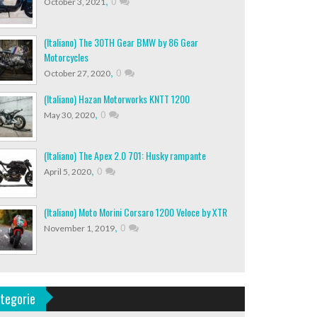
,
0
October 3, 2021
(Italiano) The 30TH Gear BMW by 86 Gear
Motorcycles
,
0
October 27, 2020
(Italiano) Hazan Motorworks KNTT 1200
,
0
May 30, 2020
(Italiano) The Apex 2.0 701: Husky rampante
,
0
April 5, 2020
(Italiano) Moto Morini Corsaro 1200 Veloce by XTR
,
0
November 1, 2019
tegorie