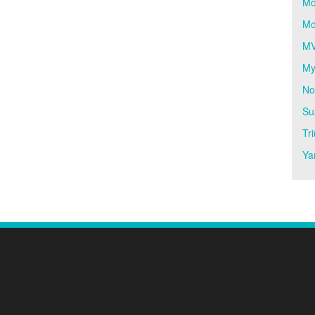
Mo
Mo
MV
My
No
Su
Tr
Ya