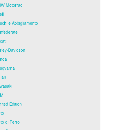
W Motorrad
ell
schi e Abbigliamento
nfederate
cati
rley-Davidson
nda
sqvarna
dian
wasaki
TM
mited Edition
to
to di Ferro