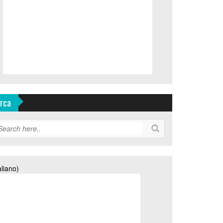
rca
aliano)