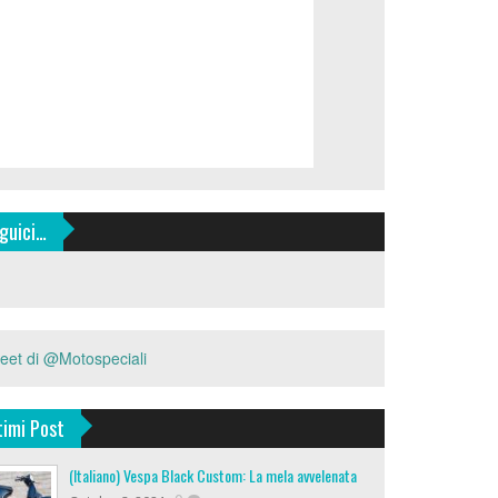
guici…
eet di @Motospeciali
timi Post
(Italiano) Vespa Black Custom: La mela avvelenata