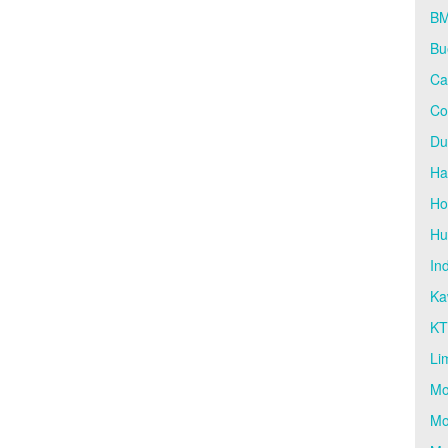
BM
Bu
Ca
Co
Du
Ha
Ho
Hu
In
Ka
K
Li
Mo
Mo