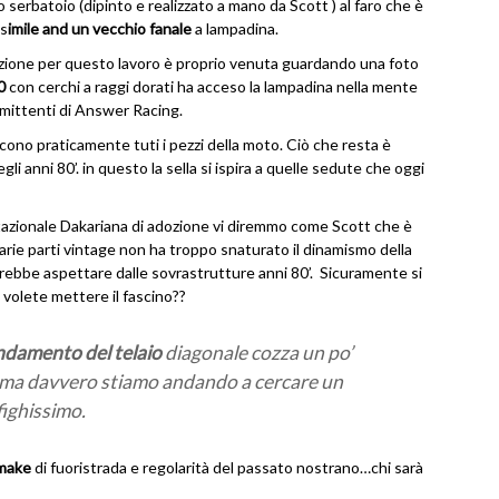
o serbatoio (dipinto e realizzato a mano da Scott ) al faro che è
 s
imile and un vecchio fanale
a lampadina.
razione per questo lavoro è proprio venuta guardando una foto
0
con cerchi a raggi dorati ha acceso la lampadina nella mente
mittenti di Answer Racing.
scono praticamente tuti i pezzi della moto. Ciò che resta è
gli anni 80’. in questo la sella si ispira a quelle sedute che oggi
tazionale Dakariana di adozione vi diremmo come Scott che è
 varie parti vintage non ha troppo snaturato il dinamismo della
rebbe aspettare dalle sovrastrutture anni 80’. Sicuramente si
 volete mettere il fascino??
ndamento del telaio
diagonale cozza un po’
o ma davvero stiamo andando a cercare un
fighissimo.
emake
di fuoristrada e regolarità del passato nostrano…chi sarà