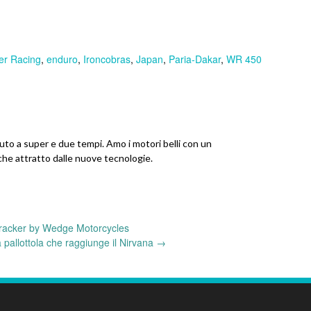
er Racing
,
enduro
,
Ironcobras
,
Japan
,
Paria-Dakar
,
WR 450
uto a super e due tempi. Amo i motori belli con un
e attratto dalle nuove tecnologie.
acker by Wedge Motorcycles
 pallottola che raggiunge il Nirvana
→