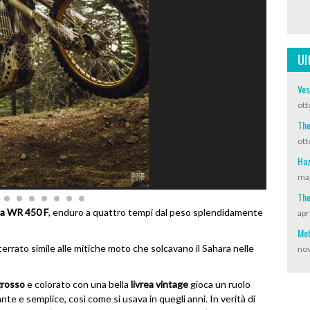
Ul
Ves
ott
The
ott
Haz
mag
The
a WR 450 F
, enduro a quattro tempi dal peso splendidamente
apr
Mot
errato simile alle mitiche moto che solcavano il Sahara nelle
nov
grosso
e colorato con una bella
livrea vintage
gioca un ruolo
te e semplice, così come si usava in quegli anni. In verità di