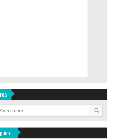
rca
guici…