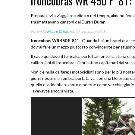
Ironcobras WR 450 F 81’: 
Preparatevi a viaggiare indietro nel tempo, almeno fino a 
trasmettevano canzoni dei Duran Duran
Posted By
Mauro Di Mise
on 17 settembre 2018
Ironcobras WR 450 F 81’
– Quando hai un brand di acce
dovrai fare un mezzo piuttosto convincente per stupirlo
Il caso qui descritto ricalca perfettamente la storia d
californiani di Ironcobras Fabrication capitanati dal vulc
Non c’è nulla da fare: i motociclisti sono per lo più nosta
giorni nostri ma sembra portata via con una Delorean dal 
quello di addobbare moto moderne come vecchie glorie
l’avevavte ancora vista.