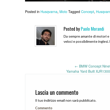
Posted in
Husqvarna
,
Moto
Tagged
Concept
,
Husqvar
Posted by
Paolo Morandi
Da sempre amante di motori e w
veloci e possibilmente inglesi
←
BMW Concept Ninet
Post
Yamaha Yard Built XJR1300
navigation
Lascia un commento
Il tuo indirizzo email non sarà pubblicato.
Commento