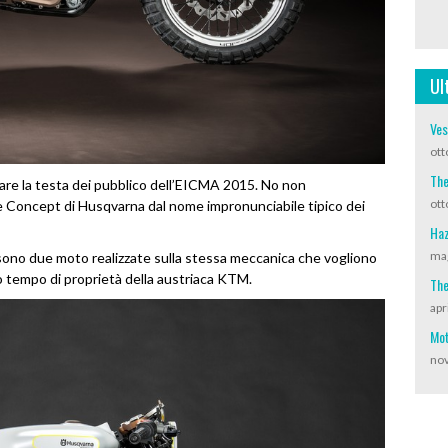
Ul
Ves
ott
The
are la testa dei pubblico dell’EICMA 2015. No non
ott
 due Concept di Husqvarna dal nome impronunciabile tipico dei
Haz
mag
ono due moto realizzate sulla stessa meccanica che vogliono
o tempo di proprietà della austriaca KTM.
The
apr
Mot
nov