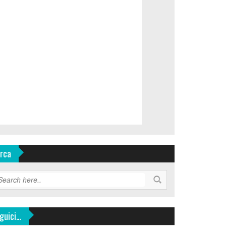
rca
guici…