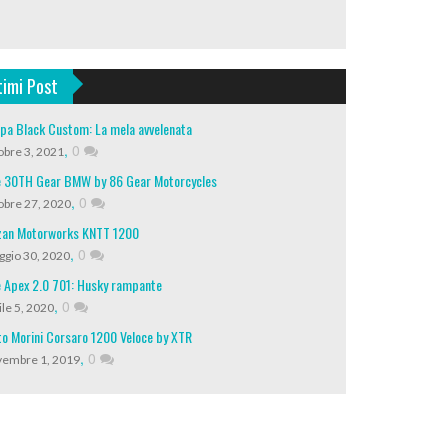
timi Post
pa Black Custom: La mela avvelenata
,
0
obre 3, 2021
 30TH Gear BMW by 86 Gear Motorcycles
,
0
obre 27, 2020
an Motorworks KNTT 1200
,
0
gio 30, 2020
 Apex 2.0 701: Husky rampante
,
0
ile 5, 2020
o Morini Corsaro 1200 Veloce by XTR
,
0
embre 1, 2019