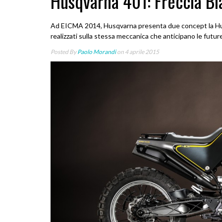
Husqvarna 401: Freccia Bi
Ad EICMA 2014, Husqvarna presenta due concept la Hus
realizzati sulla stessa meccanica che anticipano le futur
Posted By
Paolo Morandi
on 4 aprile 2015