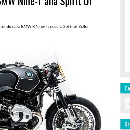
BMW Nine-T alla Spirit Of
artendo dalla BMW R Nine-T: ecco la Spirit of Zeller
Ce
Se