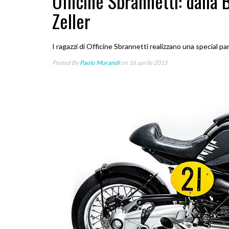
Officine Sbrannetti: dalla 
Zeller
I ragazzi di Officine Sbrannetti realizzano una special p
Posted By
Paolo Morandi
on 16 aprile 2015