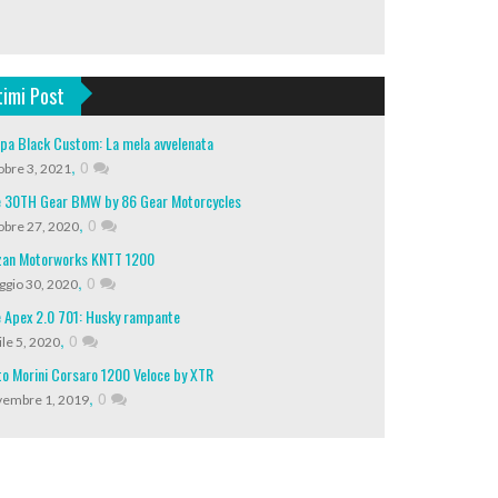
timi Post
pa Black Custom: La mela avvelenata
,
0
obre 3, 2021
 30TH Gear BMW by 86 Gear Motorcycles
,
0
obre 27, 2020
an Motorworks KNTT 1200
,
0
gio 30, 2020
 Apex 2.0 701: Husky rampante
,
0
ile 5, 2020
o Morini Corsaro 1200 Veloce by XTR
,
0
embre 1, 2019