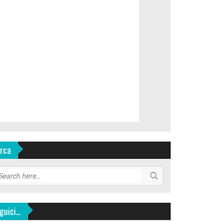
rca
guici…