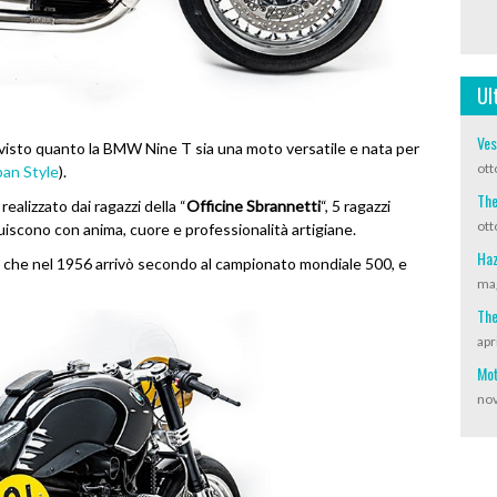
Ul
Ves
visto quanto la BMW Nine T sia una moto versatile e nata per
ott
pan Style
).
The
realizzato dai ragazzi della “
Officine Sbrannetti
“, 5 ragazzi
ott
iscono con anima, cuore e professionalità artigiane.
Haz
r, che nel 1956 arrivò secondo al campionato mondiale 500, e
mag
The
apr
Mot
nov