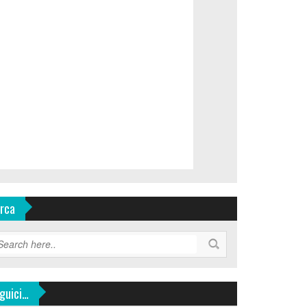
rca
guici…