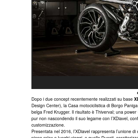
Dopo i due concept recentemente realizzati su base
X
Design Center), la Casa motociclistica di Borgo Panigal
belga Fred Krugger. Il risultato è Thiverval; una power C
pur non nascondendo il suo legame con l’XDiavel, confe
customizzazione.
Presentata nel 2016, l’XDiavel rappresenta l’unione di d
pieno relax e lunghi viaggi, e quello Ducati, caratterizza