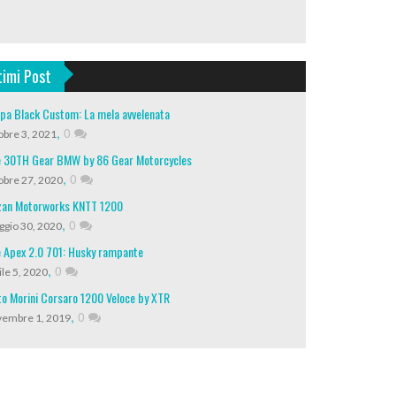
timi Post
pa Black Custom: La mela avvelenata
,
0
obre 3, 2021
 30TH Gear BMW by 86 Gear Motorcycles
,
0
obre 27, 2020
an Motorworks KNTT 1200
,
0
gio 30, 2020
 Apex 2.0 701: Husky rampante
,
0
ile 5, 2020
o Morini Corsaro 1200 Veloce by XTR
,
0
embre 1, 2019