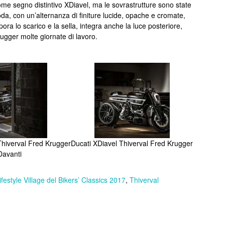
come segno distintivo XDiavel, ma le sovrastrutture sono state
oda, con un’alternanza di finiture lucide, opache e cromate,
ra lo scarico e la sella, integra anche la luce posteriore,
Krugger molte giornate di lavoro.
Thiverval Fred Krugger
Ducati XDiavel Thiverval Fred Krugger
Davanti
ifestyle Village del Bikers’ Classics 2017
,
Thiverval