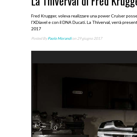
La Thiverval di Fred Krugg
Fred Krugger, voleva realizzare una power Cruiser poss
l’XDiavel e con il DNA Ducati. La Thiverval, verrà presentat
2017
Posted By
Paolo Morandi
on 29 giugno 2017