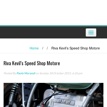
Toggle
navigation
Home
/
/
Riva Kevil’s Speed Shop Motore
Riva Kevil’s Speed Shop Motore
Posted By
Paolo Morandi
on Sunday 18 October 2015, 6:26 pm