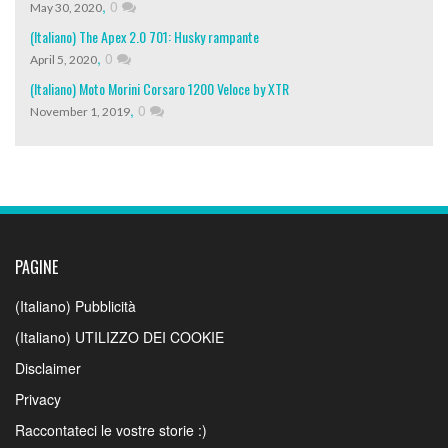
,
0
May 30, 2020
(Italiano) The Apex 2.0 701: Husky rampante
,
0
April 5, 2020
(Italiano) Moto Morini Corsaro 1200 Veloce by XTR
,
0
November 1, 2019
PAGINE
(Italiano) Pubblicità
(Italiano) UTILIZZO DEI COOKIE
Disclaimer
Privacy
Raccontateci le vostre storie :)