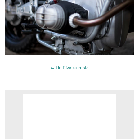
←
Un Riva su ruote
Post
navigation