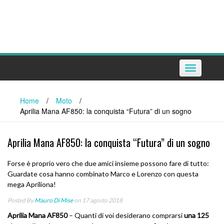
Toggle
navigation
Home
/
Moto
/
Aprilia Mana AF850: la conquista “Futura” di un sogno
Aprilia Mana AF850: la conquista “Futura” di un sogno
Forse è proprio vero che due amici insieme possono fare di tutto:
Guardate cosa hanno combinato Marco e Lorenzo con questa
mega Apriliona!
Posted By
Mauro Di Mise
on 17 agosto 2018
Aprilia Mana AF850
– Quanti di voi desiderano comprarsi
una 125