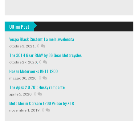
Ultimi Post
Vespa Black Custom: La mela avvelenata
,
0
ottobre 3, 2021
The 30TH Gear BMW by 86 Gear Motorcycles
,
0
ottobre 27, 2020
Hazan Motorworks KNTT 1200
,
0
maggio 30, 2020
The Apex 2.0 701: Husky rampante
,
0
aprile 5, 2020
Moto Morini Corsaro 1200 Veloce by XTR
,
0
novembre 1, 2019