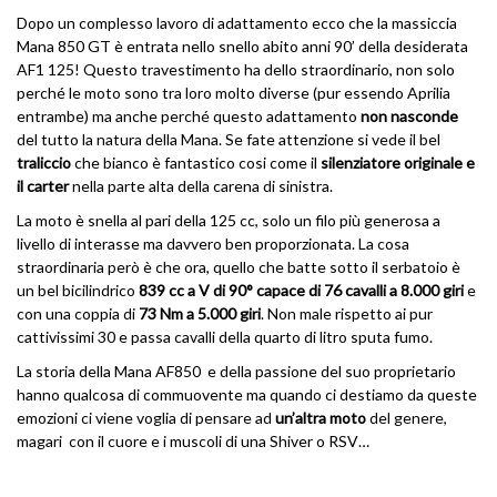
Dopo un complesso lavoro di adattamento ecco che la massiccia
Mana 850 GT è entrata nello snello abito anni 90’ della desiderata
AF1 125! Questo travestimento ha dello straordinario, non solo
perché le moto sono tra loro molto diverse (pur essendo Aprilia
entrambe) ma anche perché questo adattamento
non nasconde
del tutto la natura della Mana. Se fate attenzione si vede il bel
traliccio
che bianco è fantastico cosi come il
silenziatore originale e
il carter
nella parte alta della carena di sinistra.
La moto è snella al pari della 125 cc, solo un filo più generosa a
livello di interasse ma davvero ben proporzionata. La cosa
straordinaria però è che ora, quello che batte sotto il serbatoio è
un bel bicilindrico
839 cc a V di 90° capace di 76 cavalli a 8.000 giri
e
con una coppia di
73 Nm a 5.000 giri
. Non male rispetto ai pur
cattivissimi 30 e passa cavalli della quarto di litro sputa fumo.
La storia della Mana AF850 e della passione del suo proprietario
hanno qualcosa di commuovente ma quando ci destiamo da queste
emozioni ci viene voglia di pensare ad
un’altra moto
del genere,
magari con il cuore e i muscoli di una Shiver o RSV…