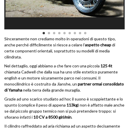
Sinceramente non crediamo molto in operazioni di questo tipo,
anche perché difficilmente si riesce a celare l’
aspetto cheap
di
certe componenti orientali, soprattutto su modelli di media
cilindrata.
Nel dettaglio, oggi abbiamo a che fare con una piccola
125 4t
chiamata Cadwell che dalla sua ha uno stile estetico puramente
english e un motore sicuramente parco nei consumi. Il
monocilindrico è costruito da Jianshe, un
partner ormai consolidato
di Yamaha
nella terra della grande muraglia.
Grazie ad uno scarico studiato ad hoc il suono è scoppiettante e lo
spunto (complice il peso di appena
113kg
) non è affatto male anche
se dal piccolo gruppo termico non si può pretendere troppo: si
sfiorano infatti i
10 CV a 8500 giri/min
.
Il cilindro raffreddato ad aria richiama ad un aspetto decisamente