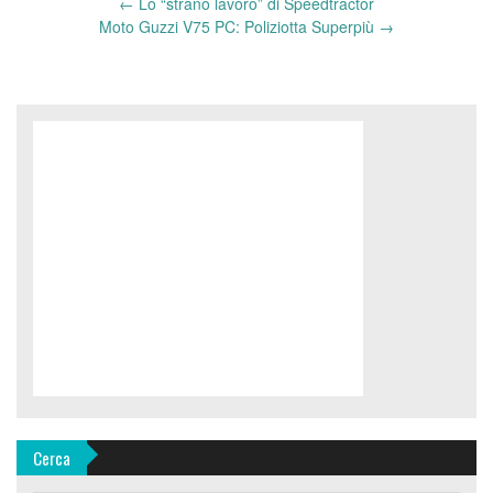
←
Lo “strano lavoro” di Speedtractor
Post
Moto Guzzi V75 PC: Poliziotta Superpiù
→
navigation
Cerca