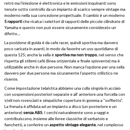
retrò ma l’iniezione è elettronica e le emissioni inquinanti sono
tenute sotto controllo da un impianto di scarico sempre vintage ma
moderno nella sua concezione progettuale. Il cambio è un moderno
5 rapporti
che ricalca i selettori di rapporti delle piccole cilindrate di
Yamaha e questo non può essere sicuramente considerato un
difetto…
La posizione di guida è da cafe racer, quindi sportiva ma davvero
poco caricata in avanti, in modo da favorire un uso quotidiano di
questa 125; anche la sella è
sportiva ma non troppo
, nel senso che
rispetta gli stilemi cafè (linea orizzentale e finale spiovente) ma è
utilizzabile anche in due persone. Non manca l’opzione per una sella
davvero per due persone ma sicuramente l’aspetto stilistico ne
risente.
Come impostazione telaistica abbiamo una culla singola in acciaio
con sospensioni posteriori separate e all’ anteriore una forcella con
steli non rovesciati e simpatiche coperture in gomma a “soffietto”.
La frenata è affidata ad un impianto a disco (un posteriore e un
anteriore)
senza ABS
. I cerchi naturalmente sono a raggi e
contribuiscono, insieme alle livree classiche di serbatoio e
fianchetti, a conferire un
aspetto vintage elegante
, nel complesso