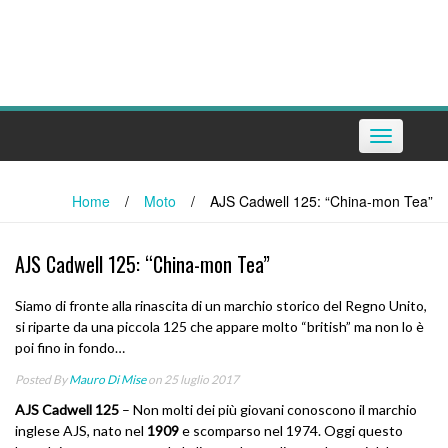
Toggle
navigation
Home
/
Moto
/
AJS Cadwell 125: “China-mon Tea”
AJS Cadwell 125: “China-mon Tea”
Siamo di fronte alla rinascita di un marchio storico del Regno Unito,
si riparte da una piccola 125 che appare molto “british” ma non lo è
poi fino in fondo…
Posted By
Mauro Di Mise
on 25 luglio 2017
AJS Cadwell 125
– Non molti dei più giovani conoscono il marchio
inglese AJS, nato nel
1909
e scomparso nel 1974. Oggi questo