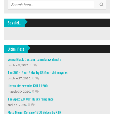
Seguici…
Ultimi Post
Vespa Black Custom: La mela avvelenata
,
0
ottobre 3, 2021
The 30TH Gear BMW by 86 Gear Motorcycles
,
0
ottobre 27, 2020
Hazan Motorworks KNTT 1200
,
0
maggio 30, 2020
The Apex 2.0 701: Husky rampante
,
0
aprile 5, 2020
Moto Morini Corsaro 1200 Veloce by XTR